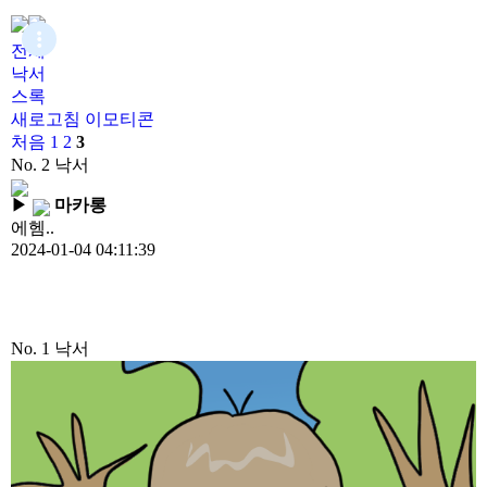
전체
낙서
스록
새로고침
이모티콘
처음
1
2
3
No. 2
낙서
▶
마카롱
에헴..
2024-01-04 04:11:39
No. 1
낙서