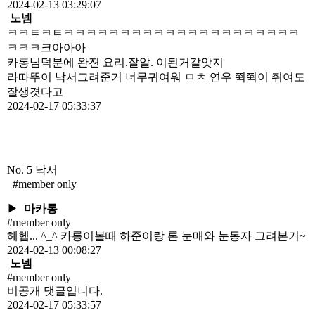
2024-02-13 03:29:07
노넴
ㅋㅋㅌㅋㅌㅋㅋㅋㅋㅋㅋㅋㅋㅋㅋㅋㅋㅋㅋㅋㅋㅋㅋㅋㅋㅋ
ㅋㅋㅋ크아아아
카롱님덕분에 완젼 요리.잘알. 이된거같앗지
라따뚜이 낙서그려준거 너무귀여워 ㅁㅊ 연우 쮝쮝이 쥐여도
잘생겻다고
2024-02-17 05:33:37
No. 5
낙서
#member only
▶
마카롱
#member only
헤헵... ^_^ 카롱이볼때 하준이랑 론 눈매와 눈동자 그려본거~
2024-02-13 00:08:27
노넴
#member only
비공개 댓글입니다.
2024-02-17 05:33:57