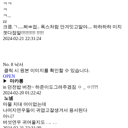
ㅋㅋ
ㅋ
ㅋ...
zz
크킄.ㄱ.....쩌ㅃ접.. 폭스처럼 안겨잇고말야.... 하하하하 미치
겟다점말!!!!!!!!!! !!!!!
2024-02-21 22:31:24
No. 8
낙서
클릭 시 원본 이미지를 확인할 수 있습니다.
OPEN
▶
마카롱
in 던전밥 버전~ 하준이도그려주겠짐 ㅇ _ ㅇ!??!
2024-02-20 01:22:42
노넴
마물 지대 어이없는데
나머지연우들이 귀엽고잘생겨서 용서된다
아니?
버섯연우 귀여울지도 . .. . .
2024-02-21 22:31:39