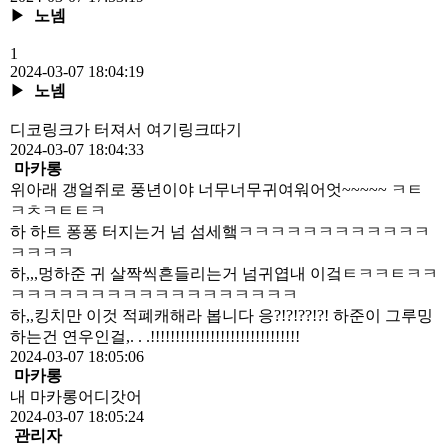
▶
노넴
1
2024-03-07 18:04:19
▶
노넴
디코링크가 터져서 여기링크따기
2024-03-07 18:04:33
마카롱
위아래 갱얼쥐로 풍년이야 너무너무귀여워어엇~~~~~ ㅋㅌ
ㅋㅊㅋㅌㅌㅋ
하 하트 퐁퐁 터지는거 넘 섬세햌ㅋㅋㅋㅋㅋㅋㅋㅋㅋㅋㅋㅋ
ㅋㅋㅋㅋ
하,,,멍하준 귀 살짝씩흔들리는거 넘귀엽내 이겈ㅌㅋㅋㅌㅋㅋ
ㅋㅋㅋㅋㅋㅋㅋㅋㅋㅋㅋㅋㅋㅋㅋㅋㅋㅋ
하,,킹치만 이것 적폐캐해라 봅니다 응?!?!??!?! 하준이 그루밍
하는건 연우인걸,. . .!!!!!!!!!!!!!!!!!!!!!!!!!!!!!!
2024-03-07 18:05:06
마카롱
내 마카롱어디갓어
2024-03-07 18:05:24
관리자