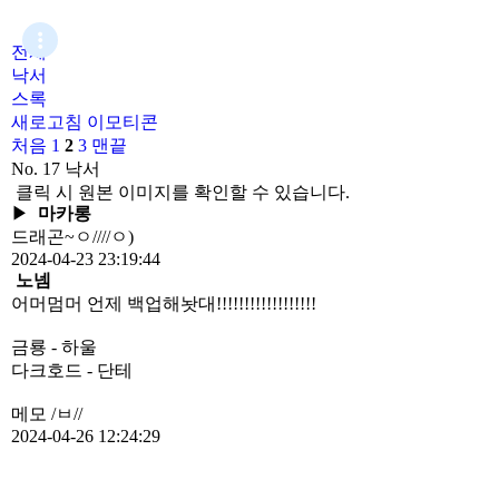
전체
낙서
스록
새로고침
이모티콘
처음
1
2
3
맨끝
No. 17
낙서
클릭 시 원본 이미지를 확인할 수 있습니다.
▶
마카롱
드래곤~ㅇ////ㅇ)
2024-04-23 23:19:44
노넴
어머멈머 언제 백업해놧대!!!!!!!!!!!!!!!!!!
금룡 - 하울
다크호드 - 단테
메모 /ㅂ//
2024-04-26 12:24:29