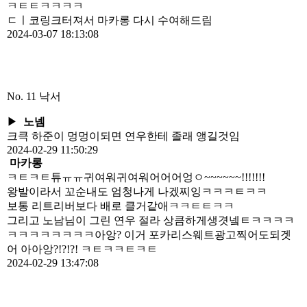
ㅋㅌㅌㅋㅋㅋㅋ
ㄷㅣ코링크터져서 마카롱 다시 수여해드림
2024-03-07 18:13:08
No. 11
낙서
▶
노넴
크큭 하준이 멍멍이되면 연우한테 졸래 앵길것임
2024-02-29 11:50:29
마카롱
ㅋㅌㅋㅌ튜ㅠㅠ귀여워귀여워어어어엉ㅇ~~~~~~!!!!!!!
왕발이라서 꼬순내도 엄청나게 나겠찌잉ㅋㅋㅋㅌㅋㅋ
보통 리트리버보다 배로 클거같애ㅋㅋㅌㅌㅋㅋ
그리고 노남님이 그린 연우 절라 상큼하게생겻넼ㅌㅋㅋㅋㅋ
ㅋㅋㅋㅋㅋㅋㅋㅋ아앙? 이거 포카리스웨트광고찍어도되겟
어 아아앙?!?!?! ㅋㅌㅋㅋㅌㅋㅌ
2024-02-29 13:47:08